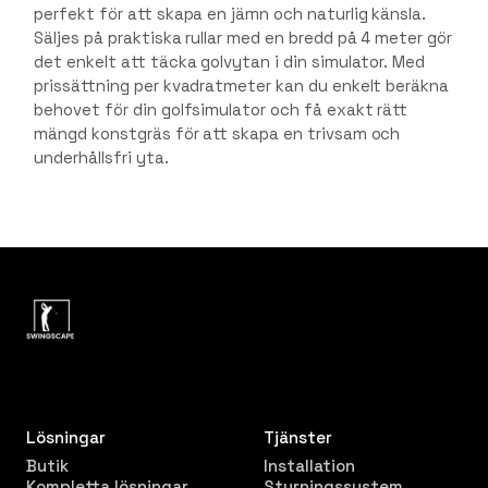
perfekt för att skapa en jämn och naturlig känsla.
Säljes på praktiska rullar med en bredd på 4 meter gör
det enkelt att täcka golvytan i din simulator. Med
prissättning per kvadratmeter kan du enkelt beräkna
behovet för din golfsimulator och få exakt rätt
mängd konstgräs för att skapa en trivsam och
underhållsfri yta.
Lösningar
Tjänster
Butik
Installation
Kompletta lösningar
Styrningssystem