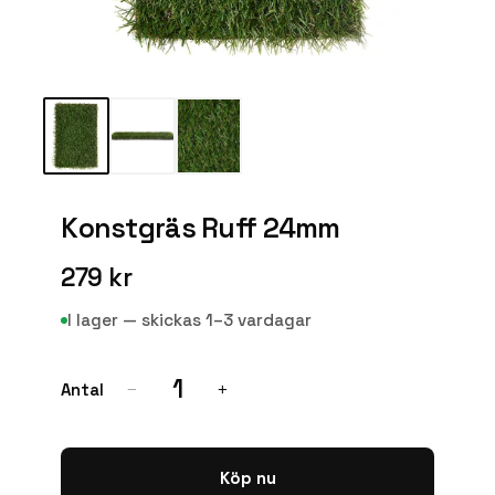
Konstgräs Ruff 24mm
279 kr
I lager — skickas 1–3 vardagar
1
Antal
−
+
Köp nu