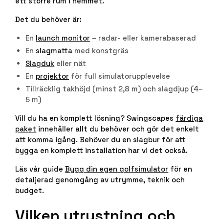
ett större rum i hemmet.
Det du behöver är:
En
launch monitor
– radar- eller kamerabaserad
En
slagmatta
med konstgräs
Slagduk
eller nät
En
projektor
för full simulatorupplevelse
Tillräcklig takhöjd (minst 2,8 m) och slagdjup (4–
5 m)
Vill du ha en komplett lösning? Swingscapes
färdiga
paket
innehåller allt du behöver och gör det enkelt
att komma igång. Behöver du en
slagbur
för att
bygga en komplett installation har vi det också.
Läs vår guide
Bygg din egen golfsimulator
för en
detaljerad genomgång av utrymme, teknik och
budget.
Vilken utrustning och