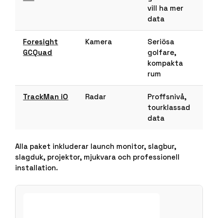
vill ha mer
data
Foresight
Kamera
Seriösa
GCQuad
golfare,
kompakta
rum
TrackMan iO
Radar
Proffsnivå,
tourklassad
data
Alla paket inkluderar launch monitor, slagbur,
slagduk, projektor, mjukvara och professionell
installation.