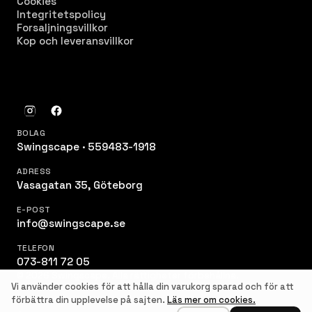
Cookies
Integritetspolicy
Forsaljningsvillkor
Kop och leveransvillkor
BOLAG
Swingscape · 559483-1918
ADRESS
Vasagatan 35, Göteborg
E-POST
info@swingscape.se
TELEFON
073-811 72 05
© 2026 Swingscape. Alla rättigheter förbehållna.
Vi använder cookies för att hålla din varukorg sparad och för att
förbättra din upplevelse på sajten.
Läs mer om cookies.