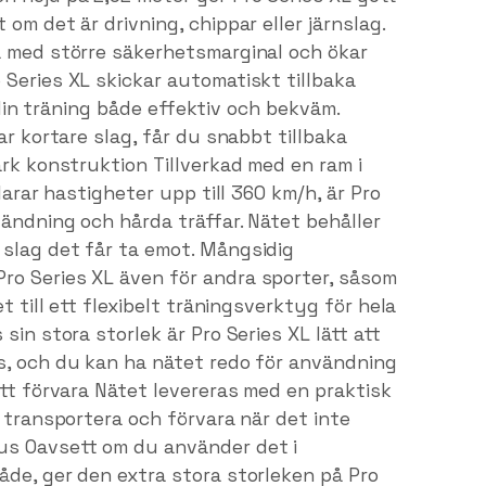
om det är drivning, chippar eller järnslag.
a med större säkerhetsmarginal och ökar
Series XL skickar automatiskt tillbaka
r din träning både effektiv och bekväm.
ar kortare slag, får du snabbt tillbaka
ark konstruktion Tillverkad med en ram i
larar hastigheter upp till 360 km/h, är Pro
vändning och hårda träffar. Nätet behåller
slag det får ta emot. Mångsidig
ro Series XL även för andra sporter, såsom
t till ett flexibelt träningsverktyg för hela
sin stora storlek är Pro Series XL lätt att
s, och du kan ha nätet redo för användning
att förvara Nätet levereras med en praktisk
t transportera och förvara när det inte
us Oavsett om du använder det i
åde, ger den extra stora storleken på Pro