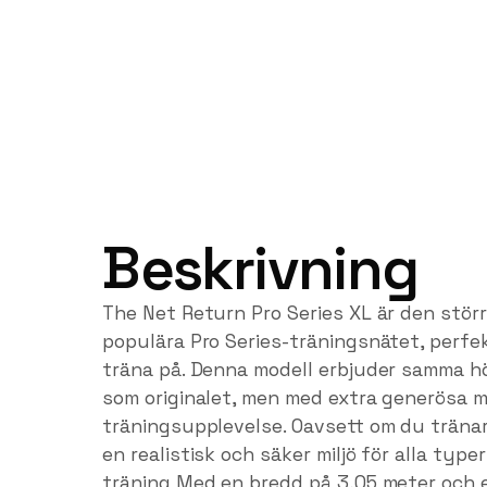
Beskrivning
The Net Return Pro Series XL är den stör
populära Pro Series-träningsnätet, perfek
träna på. Denna modell erbjuder samma h
som originalet, men med extra generösa m
träningsupplevelse. Oavsett om du tränar
en realistisk och säker miljö för alla type
träning Med en bredd på 3,05 meter och e