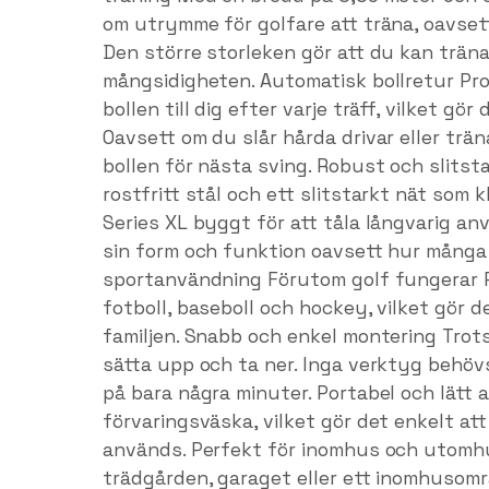
om utrymme för golfare att träna, oavsett 
Den större storleken gör att du kan trän
mångsidigheten. Automatisk bollretur Pro 
bollen till dig efter varje träff, vilket gö
Oavsett om du slår hårda drivar eller trän
bollen för nästa sving. Robust och slitst
rostfritt stål och ett slitstarkt nät som k
Series XL byggt för att tåla långvarig an
sin form och funktion oavsett hur många 
sportanvändning Förutom golf fungerar P
fotboll, baseboll och hockey, vilket gör de
familjen. Snabb och enkel montering Trots 
sätta upp och ta ner. Inga verktyg behöv
på bara några minuter. Portabel och lätt 
förvaringsväska, vilket gör det enkelt at
används. Perfekt för inomhus och utomh
trädgården, garaget eller ett inomhusomr