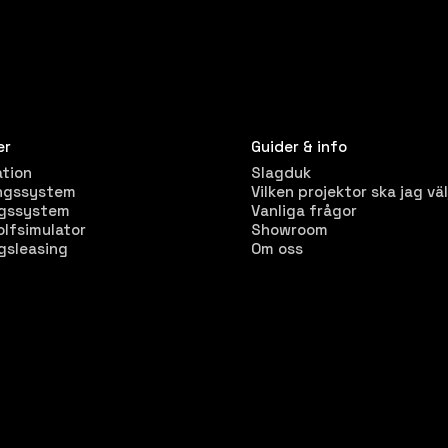
er
Guider & info
ation
Slagduk
ngssystem
Vilken projektor ska jag väl
ngssystem
Vanliga frågor
olfsimulator
Showroom
gsleasing
Om oss