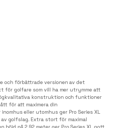
re och förbättrade versionen av det
t för golfare som vill ha mer utrymme att
ögkvalitativa konstruktion och funktioner
ått för att maximera din
 inomhus eller utomhus ger Pro Series XL
r av golfslag. Extra stort för maximal
n höjd på 2,92 meter ger Pro Series XL gott