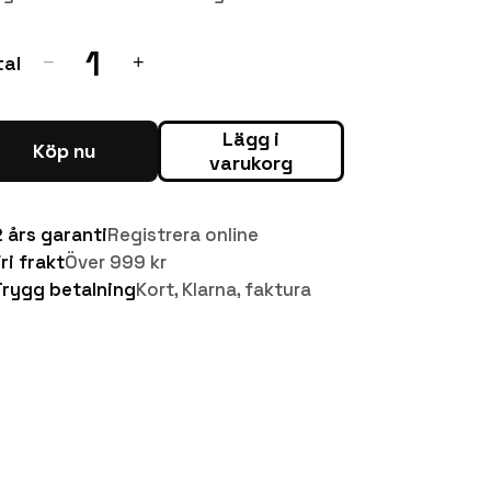
1
tal
−
+
Lägg i
Köp nu
varukorg
2 års garanti
Registrera online
ri frakt
Över 999 kr
Trygg betalning
Kort, Klarna, faktura