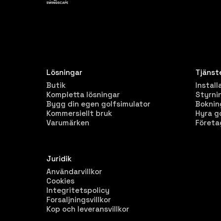
Lösningar
Tjänst
Butik
Install
Kompletta lösningar
Styrni
Bygg din egen golfsimulator
Bokni
Kommersiellt bruk
Hyra g
Varumärken
Företa
Juridik
Användarvillkor
Cookies
Integritetspolicy
Forsaljningsvillkor
Kop och leveransvillkor