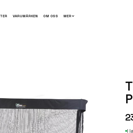
TER
VARUMÄRKEN
OM OSS
MER
T
P
2
I 