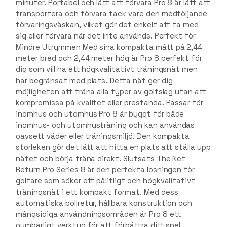
minuter. Portabel och lätt att förvara Pro 8 är lätt att
transportera och förvara tack vare den medföljande
förvaringsväskan, vilket gör det enkelt att ta med
sig eller förvara när det inte används. Perfekt för
Mindre Utrymmen Med sina kompakta mått på 2,44
meter bred och 2,44 meter hög är Pro 8 perfekt för
dig som vill ha ett högkvalitativt träningsnät men
har begränsat med plats. Detta nät ger dig
möjligheten att träna alla typer av golfslag utan att
kompromissa på kvalitet eller prestanda. Passar för
inomhus och utomhus Pro 8 är byggt för både
inomhus- och utomhusträning och kan användas
oavsett väder eller träningsmiljö. Den kompakta
storleken gör det lätt att hitta en plats att ställa upp
nätet och börja träna direkt. Slutsats The Net
Return Pro Series 8 är den perfekta lösningen för
golfare som söker ett pålitligt och högkvalitativt
träningsnät i ett kompakt format. Med dess
automatiska bollretur, hållbara konstruktion och
mångsidiga användningsområden är Pro 8 ett
oumbärligt verktyg för att förbättra ditt spel,