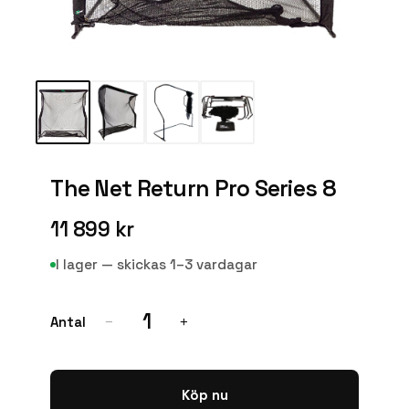
The Net Return Pro Series 8
11 899 kr
I lager — skickas 1–3 vardagar
1
Antal
−
+
Köp nu