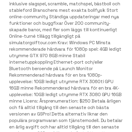
inklusive slagspel, scramble, matchspel, bästboll och
stableford Branschens mest exakta bollfysik Stort
online-community Ständiga uppdateringar med nya
funktioner och buggfixar Över 200 community-
skapade banor, med fler som läggs till kontinuerligt
Online-turné tillägg tillgängligt på
simulatorgolftour.com Krav: Windows PC Minsta
rekommenderade hårdvara för 1080p spel: 4GB ledigt
utrymme GTX 970 8GB minne Stabil
internetuppkoppling Ethernet-port och/eller
Bluetooth beroende på Launch Monitor
Rekommenderad hårdvara för en bra 1080p-
upplevelse: 10GB ledigt utrymme RTX 3060ti GPU
16GB minne Rekommenderad hårdvara för en bra 4K-
upplevelse: 10GB ledigt utrymme RTX 3080 GPU 16GB
minne Licens: Årsprenumeration: $250 Betala årligen
och få alltid tillgång till den senaste och bästa
versionen av GSPro! Detta alternativ liknar den
populära programvaran som tjänstemodell. Du betalar
en årlig avgift och har alltid tillgång till den senaste