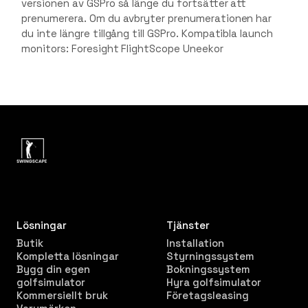
versionen av GSPro så länge du fortsätter att
prenumerera. Om du avbryter prenumerationen har
du inte längre tillgång till GSPro. Kompatibla launch
monitors: Foresight FlightScope Uneekor
Lösningar
Tjänster
Butik
Installation
Kompletta lösningar
Styrningssystem
Bygg din egen
Bokningssystem
golfsimulator
Hyra golfsimulator
Kommersiellt bruk
Företagsleasing