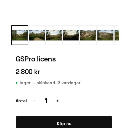
GSPro licens
2 800 kr
I lager — skickas 1–3 vardagar
1
Antal
−
+
Köp nu