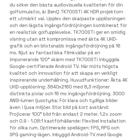
du söker den bästa audiovisuella kvaliteten för din
golfsimulator, är BenQ TK700STi 4K HDR projektorn
ett utmärkt val. Upplev den skarpaste upplösningen
och den lägsta ingångsfördröjningen kombinerat för
en realistisk golfupplevelse. TK700STi ger en smidig
visning utan att kompromissa med äkta 4K UHD-
grafik och en blixtsnabb ingångsfördröjning på 16
ms. Njut av fantastiska filmkvällar på en
imponerande 120" skärm med TK700STi inbyggda
Google-certifierade Android TV. Här möts högsta
kvalitet och innovation för att skapa en verkligt
inspirerande underhållning. Huvudfunktioner: Äkta 4K
UHD-upplösning: 3840x2160 med 8,3 miljoner
distinkta pixlar och 16 ms ingångsfördröjning. 3000
ANSI-lumen ljusstyrka: För klara och tydliga bilder
även i ljusa miljöer. Stor bild på kort avstånd:
Projicerar 100" bild från endast 2 meter. 1.2x zoom
och 0.9 - 1.08:1 kastförhållande: Flexibel installation
för olika rum. Optimerade spellägen: FPS, RPG och
SPG gaming-lägen. Inbyggd Android-TV med Google