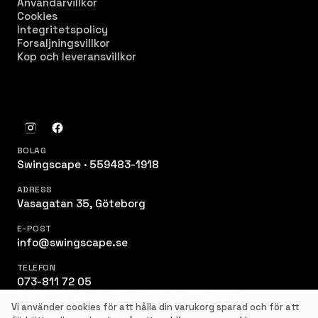
Användarvillkor
Cookies
Integritetspolicy
Forsaljningsvillkor
Kop och leveransvillkor
BOLAG
Swingscape · 559483-1918
ADRESS
Vasagatan 35, Göteborg
E-POST
info@swingscape.se
TELEFON
073-811 72 05
© 2026 Swingscape. Alla rättigheter förbehållna.
Vi använder cookies för att hålla din varukorg sparad och för att