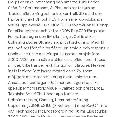
Play: För enkel streaming och smarta funktioner.
Stöd för Chromecast, AirPlay och röststyrning:
Trådlös bilddelning och enkel kontroll. 3D-stöd och
hantering av HDR och HLG: För en mer uppslukande
visuell upplevelse. Dual HDMI 2.0 universell anslutning:
För olika enheter och källor. 100% Rec.709 färgskala:
För naturtrogna och livfulla färger. Optimal För
Golfsimulatorer Ultralåg ingångsfördröjning: Med 16
ms ingångsfördröjning får du en smidig och responsiv
upplevelse utan störningar. Ljusstark projektion:
3000 ANSI-lumen säkerställer klara bilder även i ljusa
miljöer, vilket är perfekt för golfsimulatorer. Flexibel
installation: Kort kastavstånd och 1.2x zoom
möjliggör storbildsprojicering även i mindre rum.
Anpassade spellägen: Optimerade lägen för olika
speltyper förbättrar visuell kvalitet och prestanda.
Tekniska Specifikationer Applikation:
Golfsimulatorer, Gaming, Hemunderhållning
Upplösning: 3840x2160 (Pixel-shift) med BenQ "True
4K" Technology Ingångsfördröjning: 16 ms Ljusstyrka:
3000 ANSI-lumen Ljuskälla: Lampa med en livslängd