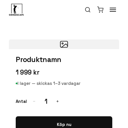
Produktnamn
1 999 kr
I lager — skickas 1–3 vardagar
1
Antal
−
+
Köp nu