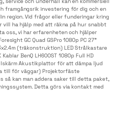
g, service och underhåll kan en kommersiell
h framgångsrik investering för dig och en
n region. Vid frågor eller funderingar kring
 vill ha hjälp med att räkna på hur snabbt
a oss, vi har erfarenheten och hjälper
r: Foresight GC Quad GSPro 1080p PC 27"
3x2.4m (träkonstruktion) LED Strålkastare
 Kablar BenQ LH600ST 1080p Full HD
llskärm Akustikplattor för att dämpa ljud
a till för väggar) Projektorfäste
is så kan man addera saker till detta paket,
rningssystem. Detta görs via kontakt med