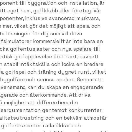
ponent till byggnation och installation, är
itt eget hem, golfklubb eller företag. Vår
ponenter, inklusive avancerad mjukvara,
 mer, vilket gör det möjligt att spela och
a lösningen för dig som vill driva
lfsimulatorer kommersiellt är inte bara en
ocka golfentusiaster och nya spelare till
istisk golfupplevelse året runt, oavsett
 stabil intäktskälla och locka en bredare
a golfspel och träning dygnet runt, vilket
bbygolfare och seriösa spelare. Genom att
a evenemang kan du skapa en engagerande
gerade och återkommande. Att driva
 möjlighet att differentiera din
ngsargumentation gentemot konkurrenter.
alitetsutrustning och en bekväm atmosfär
golfentusiaster i alla åldrar och