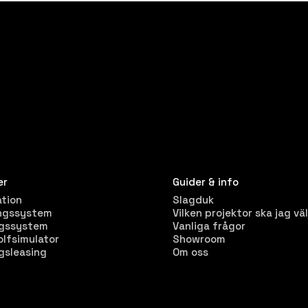
er
Guider & info
ation
Slagduk
ngssystem
Vilken projektor ska jag väl
ngssystem
Vanliga frågor
olfsimulator
Showroom
gsleasing
Om oss