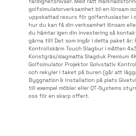
färdighetsnivåer. Med rätt marknadsförin
golfsimulatorverksamhet bli en lönsam oc
uppskattad resurs för golfentusiaster i di
hur du kan få din verksamhet lönsam eller
du hämtar igen din investering så kontakt
gärna till! Det som ingår i detta paket ä
Kontrollskärm Touch Slagbur i måtten 4x
Konstgräs/slagmatta Slagduk Premium 4K
Golfsimulator Projektor Golvstativ Kontro
och rekyler i taket på buren (går att lägg
Byggnation & Installation på plats Givetv
till exempel möbler eller QT-Systems sty
oss för en skarp offert.