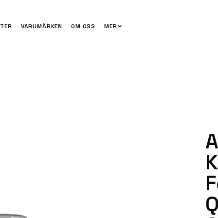
TER
VARUMÄRKEN
OM OSS
MER
A
K
F
Q