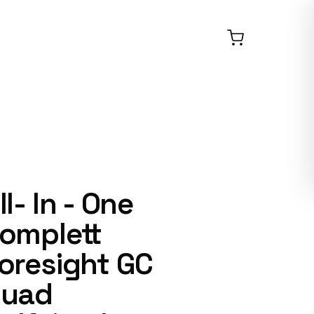
ll- In - One
omplett
oresight GC
uad