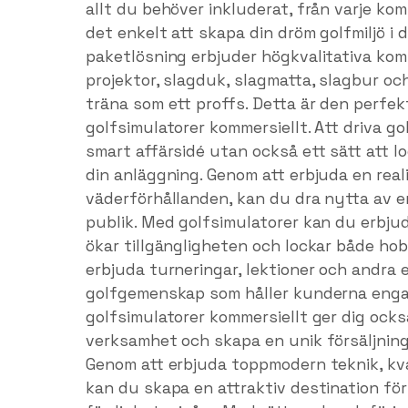
allt du behöver inkluderat, från varje kom
det enkelt att skapa din dröm golfmiljö i d
paketlösning erbjuder högkvalitativa kom
projektor, slagduk, slagmatta, slagbur och
träna som ett proffs. Detta är den perfekt
golfsimulatorer kommersiellt. Att driva go
smart affärsidé utan också ett sätt att l
din anläggning. Genom att erbjuda en real
väderförhållanden, kan du dra nytta av en
publik. Med golfsimulatorer kan du erbjud
ökar tillgängligheten och lockar både ho
erbjuda turneringar, lektioner och andr
golfgemenskap som håller kunderna enga
golfsimulatorer kommersiellt ger dig också
verksamhet och skapa en unik försäljni
Genom att erbjuda toppmodern teknik, kv
kan du skapa en attraktiv destination för 