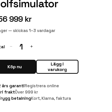
olfsimulator
56 999 kr
lager — skickas 1–3 vardagar
1
tal
−
+
Lägg i
Köp nu
varukorg
2 års garanti
Registrera online
ri frakt
Över 999 kr
Trygg betalning
Kort, Klarna, faktura