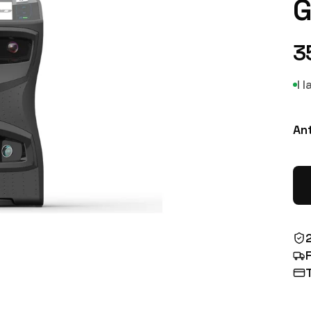
G
3
I 
An
F