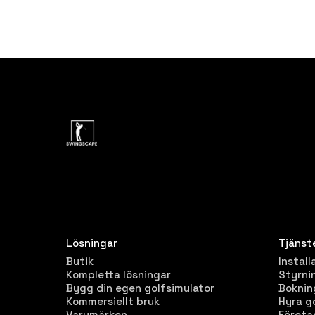
Lösningar
Tjänst
Butik
Install
Kompletta lösningar
Styrni
Bygg din egen golfsimulator
Bokni
Kommersiellt bruk
Hyra g
Varumärken
Företa