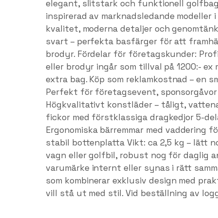
elegant, slitstark och funktionell golfb
inspirerad av marknadsledande modeller
kvalitet, moderna detaljer och genomtänkta
svart – perfekta basfärger för att framhä
brodyr. Fördelar för företagskunder: Pro
eller brodyr ingår som tillval på 1200:- e
extra bag. Köp som reklamkostnad – en sma
Perfekt för företagsevent, sponsorgåvor 
Högkvalitativt konstläder – tåligt, vatten
fickor med förstklassiga dragkedjor 5-del
Ergonomiska bärremmar med vaddering fö
stabil bottenplatta Vikt: ca 2,5 kg – lätt 
vagn eller golfbil, robust nog för daglig 
varumärke internt eller synas i rätt sam
som kombinerar exklusiv design med prak
vill stå ut med stil. Vid beställning av l