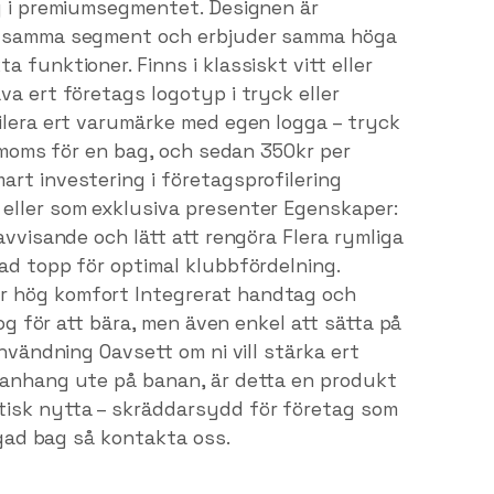
ag i premiumsegmentet. Designen är
 i samma segment och erbjuder samma höga
 funktioner. Finns i klassiskt vitt eller
va ert företags logotyp i tryck eller
filera ert varumärke med egen logga – tryck
x moms för en bag, och sedan 350kr per
rt investering i företagsprofilering
eller som exklusiva presenter Egenskaper:
avvisande och lätt att rengöra Flera rymliga
ad topp för optimal klubbfördelning.
r hög komfort Integrerat handtag och
nog för att bära, men även enkel att sätta på
användning Oavsett om ni vill stärka ert
manhang ute på banan, är detta en produkt
tisk nytta – skräddarsydd för företag som
oggad bag så kontakta oss.