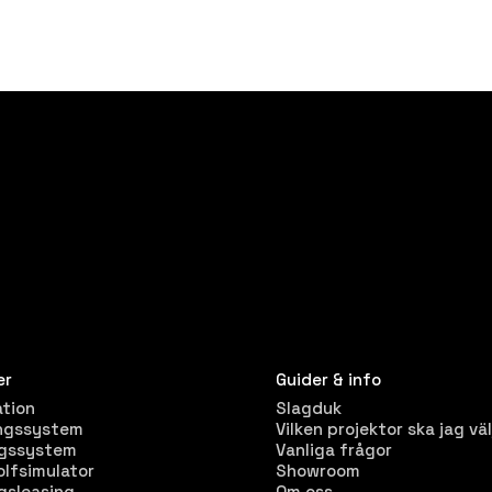
er
Guider & info
ation
Slagduk
ngssystem
Vilken projektor ska jag väl
ngssystem
Vanliga frågor
olfsimulator
Showroom
gsleasing
Om oss