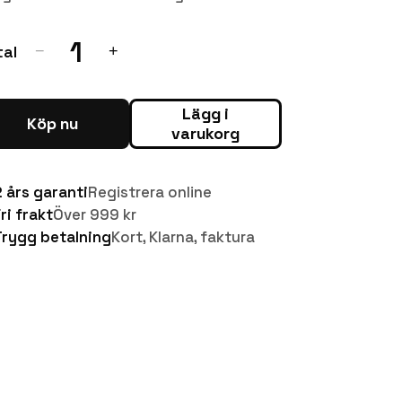
1
tal
−
+
Lägg i
Köp nu
varukorg
2 års garanti
Registrera online
ri frakt
Över 999 kr
Trygg betalning
Kort, Klarna, faktura