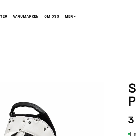
TER
VARUMÄRKEN
OM OSS
MER
S
P
3
I 