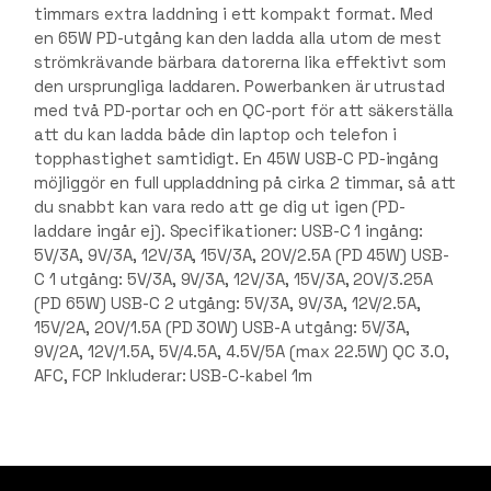
timmars extra laddning i ett kompakt format. Med
en 65W PD-utgång kan den ladda alla utom de mest
strömkrävande bärbara datorerna lika effektivt som
den ursprungliga laddaren. Powerbanken är utrustad
med två PD-portar och en QC-port för att säkerställa
att du kan ladda både din laptop och telefon i
topphastighet samtidigt. En 45W USB-C PD-ingång
möjliggör en full uppladdning på cirka 2 timmar, så att
du snabbt kan vara redo att ge dig ut igen (PD-
laddare ingår ej). Specifikationer: USB-C 1 ingång:
5V/3A, 9V/3A, 12V/3A, 15V/3A, 20V/2.5A (PD 45W) USB-
C 1 utgång: 5V/3A, 9V/3A, 12V/3A, 15V/3A, 20V/3.25A
(PD 65W) USB-C 2 utgång: 5V/3A, 9V/3A, 12V/2.5A,
15V/2A, 20V/1.5A (PD 30W) USB-A utgång: 5V/3A,
9V/2A, 12V/1.5A, 5V/4.5A, 4.5V/5A (max 22.5W) QC 3.0,
AFC, FCP Inkluderar: USB-C-kabel 1m