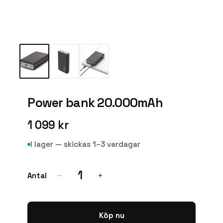
Power bank 20.000mAh
1 099 kr
I lager — skickas 1–3 vardagar
1
Antal
−
+
Köp nu